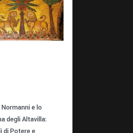
i Normanni e lo
 degli Altavilla:
i di Potere e