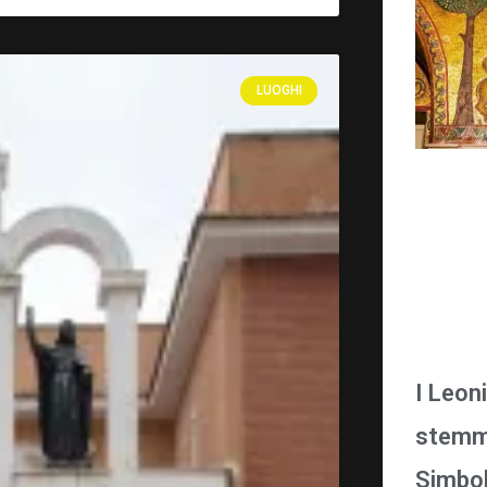
LUOGHI
I Leon
stemma
Simbol