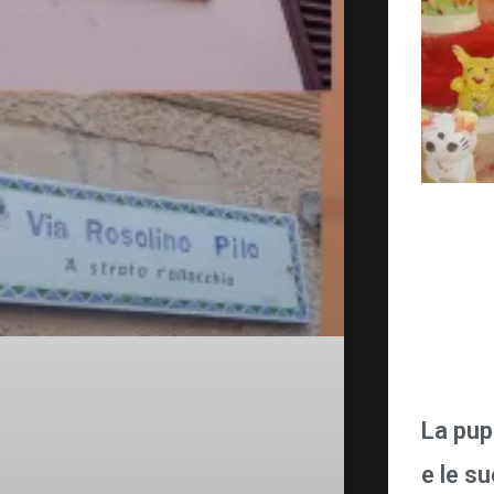
La pup
e le s