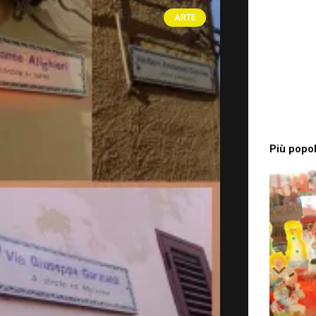
ina
ARTE
Più popol