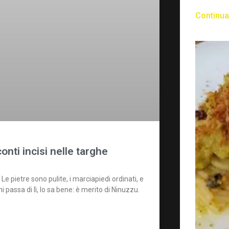
Continua
onti incisi nelle targhe
 Le pietre sono pulite, i marciapiedi ordinati, e
passa di lì, lo sa bene: è merito di Ninuzzu.