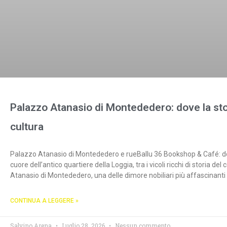
Palazzo Atanasio di Montededero: dove la stor
cultura
Palazzo Atanasio di Montededero e rueBallu 36 Bookshop & Café: dove
cuore dell’antico quartiere della Loggia, tra i vicoli ricchi di storia d
Atanasio di Montededero, una delle dimore nobiliari più affascinanti del
CONTINUA A LEGGERE »
Salvino Arena
Luglio 28, 2026
Nessun commento