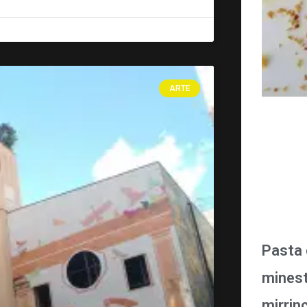
ARTE
Pasta 
minest
mirrin