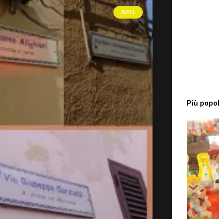
ina
ARTE
Più popol