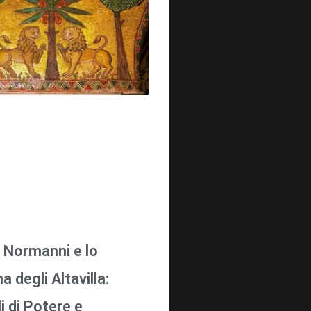
i Normanni e lo
 degli Altavilla:
i di Potere e