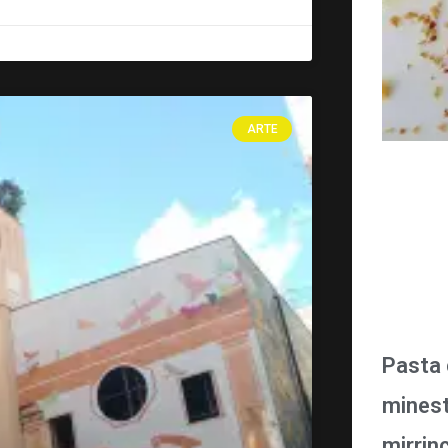
ARTE
Pasta 
minest
mirrin