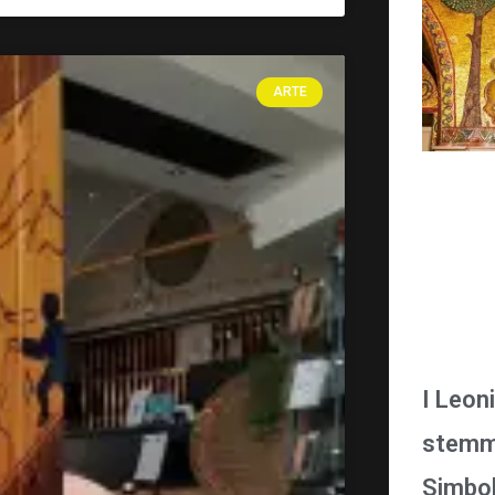
ARTE
I Leon
stemma
Simbol