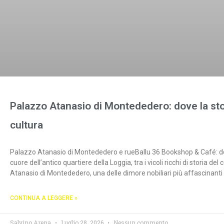
Palazzo Atanasio di Montededero: dove la stor
cultura
Palazzo Atanasio di Montededero e rueBallu 36 Bookshop & Café: dove
cuore dell’antico quartiere della Loggia, tra i vicoli ricchi di storia d
Atanasio di Montededero, una delle dimore nobiliari più affascinanti del
CONTINUA A LEGGERE »
Salvino Arena
Luglio 28, 2026
Nessun commento