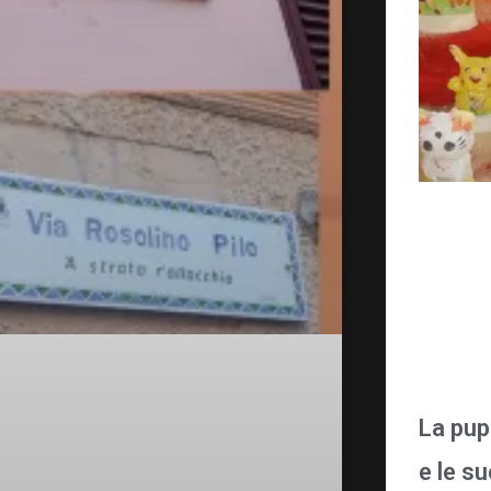
La pup
e le s