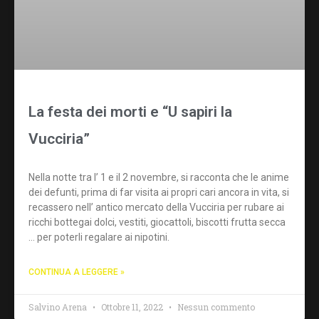
La festa dei morti e “U sapiri la
Vucciria”
Nella notte tra l’ 1 e il 2 novembre, si racconta che le anime
dei defunti, prima di far visita ai propri cari ancora in vita, si
recassero nell’ antico mercato della Vucciria per rubare ai
ricchi bottegai dolci, vestiti, giocattoli, biscotti frutta secca
… per poterli regalare ai nipotini.
CONTINUA A LEGGERE »
Salvino Arena
Ottobre 11, 2022
Nessun commento