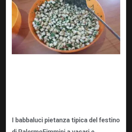
I babbaluci pietanza tipica del festino
di PalermoFimmini a vasari e