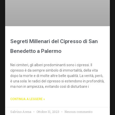
Segreti Millenari del Cipresso di San
Benedetto a Palermo
Nei cimiteri, gli alberi predominanti sono i cipressi. Il
cipresso è da sempre simbolo di immortalità, della vita
dopo la morte e di molte altre belle qualità. La verità, però,
è una sola: le radici del cipresso si estendono in profondità,
ma non in ampiezza, evitando così di disturbare i
CONTINUA A LEGGERE »
Salvino Arena
Ottobre 31, 2023
Nessun commento