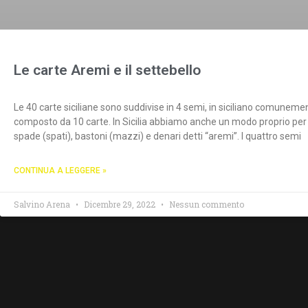
Le carte Aremi e il settebello
Le 40 carte siciliane sono suddivise in 4 semi, in siciliano comuneme
composto da 10 carte. In Sicilia abbiamo anche un modo proprio per i
spade (spati), bastoni (mazzi) e denari detti “aremi”. I quattro semi
CONTINUA A LEGGERE »
Salvino Arena
Dicembre 29, 2022
Nessun commento