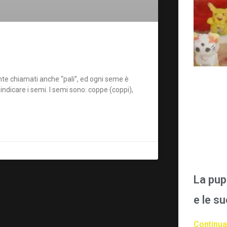
nte chiamati anche “pali”, ed ogni seme è
ndicare i semi. I semi sono: coppe (coppi),
La pup
e le s
Continua