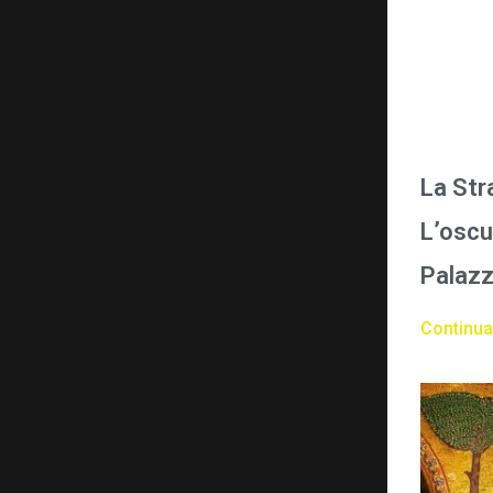
La Str
L’oscu
Palazz
Continua