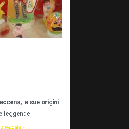
accena, le sue origini
ue leggende
 a leggere »