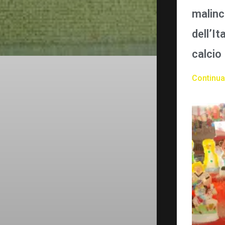
malinc
dell’It
calcio
Continua