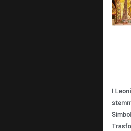
I Leon
stemma
Simbol
Trasfo