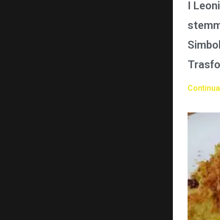
I Leon
stemma
Simbol
Trasfo
Continua