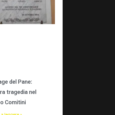
age del Pane:
ra tragedia nel
o Comitini
 a leggere »