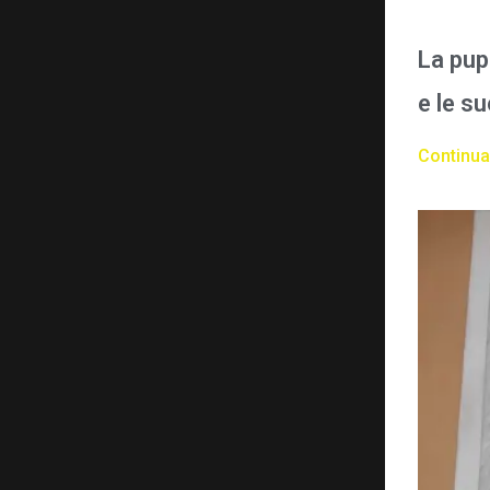
La pup
e le s
Continua