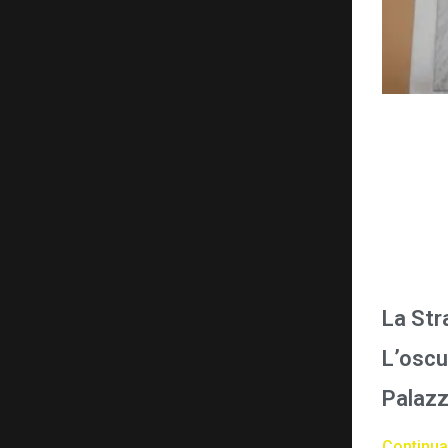
La Str
L’oscu
Palazz
Continua