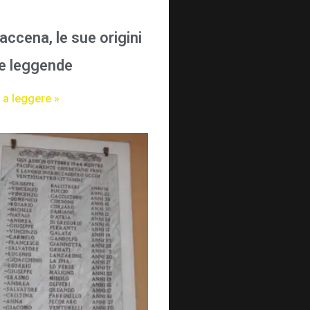
accena, le sue origini
ue leggende
 a leggere »