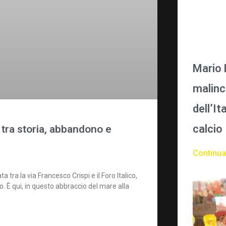
Mario B
malinc
dell’It
calcio
, tra storia, abbandono e
Continua
tra la via Francesco Crispi e il Foro Italico,
. È qui, in questo abbraccio del mare alla