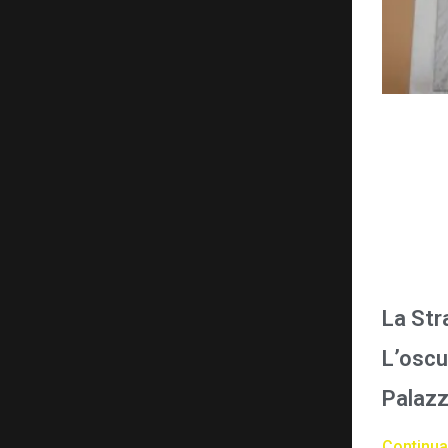
La Str
L’oscu
Palazz
Continua