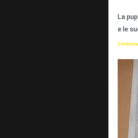
La pup
e le s
Continua