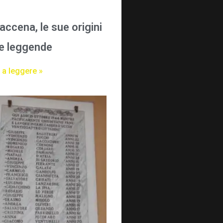
accena, le sue origini
ue leggende
 a leggere »