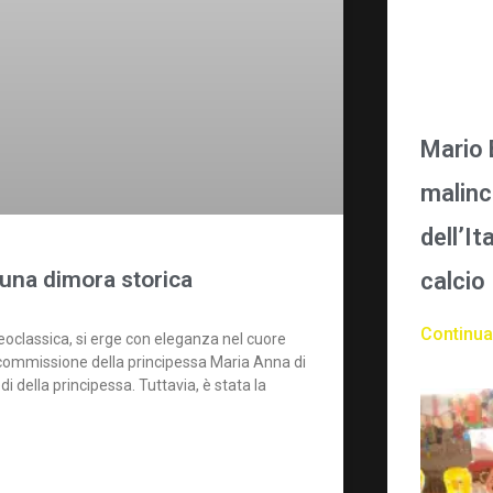
Mario B
malinc
dell’It
 una dimora storica
calcio
Continua
eoclassica, si erge con eleganza nel cuore
 su commissione della principessa Maria Anna di
i della principessa. Tuttavia, è stata la