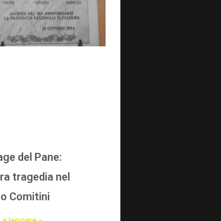
age del Pane:
ra tragedia nel
o Comitini
 a leggere »