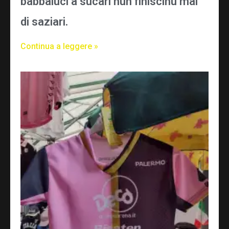
babbaluci a sucari nun finiscinu mai
di saziari.
Continua a leggere »