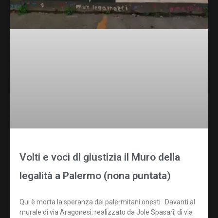
Volti e voci di giustizia il Muro della
legalità a Palermo (nona puntata)
Qui è morta la speranza dei palermitani onesti Davanti al
murale di via Aragonesi, realizzato da Jole Spasari, di via