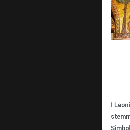
I Leon
stemma
Simbol