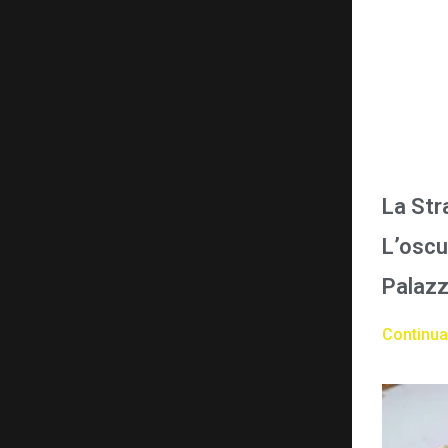
La Str
L’oscu
Palazz
Continua