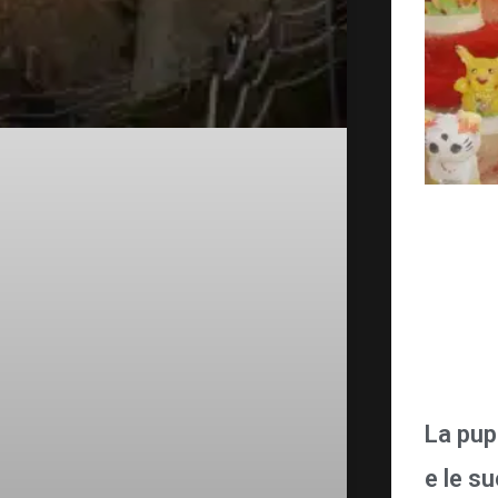
La pup
e le s