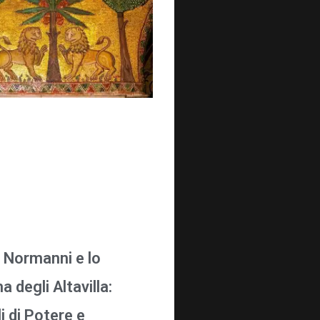
i Normanni e lo
 degli Altavilla:
i di Potere e