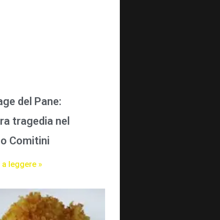
age del Pane:
ra tragedia nel
o Comitini
 a leggere »