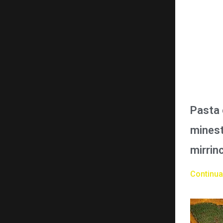
Pasta 
minest
mirrin
Continua