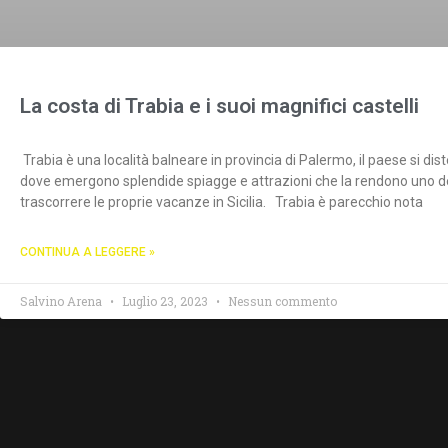
La costa di Trabia e i suoi magnifici castelli
Trabia è una località balneare in provincia di Palermo, il paese si di
dove emergono splendide spiagge e attrazioni che la rendono uno de lu
trascorrere le proprie vacanze in Sicilia. Trabia è parecchio nota
CONTINUA A LEGGERE »
Salvino Arena
Luglio 23, 2023
Nessun commento