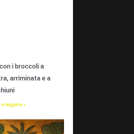
con i broccoli a
ra, arriminata e a
chiuni
 a leggere »