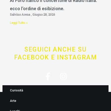
Al Foro Italico il concertone di Radio Italia.
ecco l’ordine di esibizione.
Salvino Arena
Giugno 28, 2026
Leggi Tutto »
SEGUICI ANCHE SU
FACEBOOK E INSTAGRAM
F
I
a
n
c
s
Curiosità
e
t
Arte
b
a