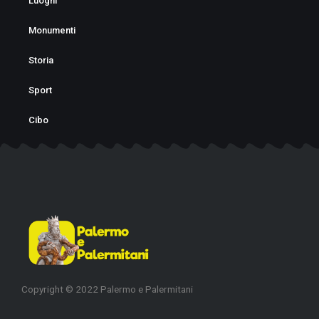
o
g
Luoghi
o
r
Monumenti
k
a
Storia
-
m
f
Sport
Cibo
Copyright © 2022 Palermo e Palermitani