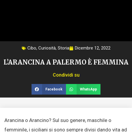
Cibo
,
Curiosità
,
Storia
Dicembre 12, 2022
L’ARANCINA A PALERMO È FEMMINA
Condividi su
Facebook
WhatsApp
Arancina o Arancino? Sul suo genere, maschile o
femminile, i siciliani si sono sempre divisi dando vita ad