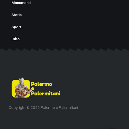
o
r
Monumenti
k
a
Storia
-
m
f
Sport
Cibo
Copyright © 2022 Palermo e Palermitani