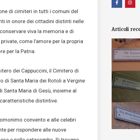
a
n
c
s
e di cimiteri in tutti i comuni del
e
t
b
a
in onore dei cittadini distinti nelle
o
g
o
r
Articoli rec
k
a
i conservare viva la memoria e di
-
m
f
ù private, come l’amore per la propria
re per la Patria.
itero dei Cappuccini, il Cimitero di
o di Santa Maria dei Rotoli a Vergine
di Santa Maria di Gesù, insieme al
caratteristiche distintive.
ll’omonimo convento e alle celebri
nte per rispondere alle nuove
hiese e nelle catacombe. Si trovano