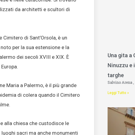
zati da architetti e scultori di
 Cimitero di Sant’Orsola, è un
noto per la sua estensione e la
Una gita a
alermo dei secoli XVIII e XIX. È
Ninuzzu e i
n Europa.
targhe
Salvino Arena
ine Maria a Palermo, è il più grande
Leggi Tutto »
’epidemia di colera quando il Cimitero
alme.
 e alla chiesa che custodisce le
lo luoghi sacri ma anche monumenti