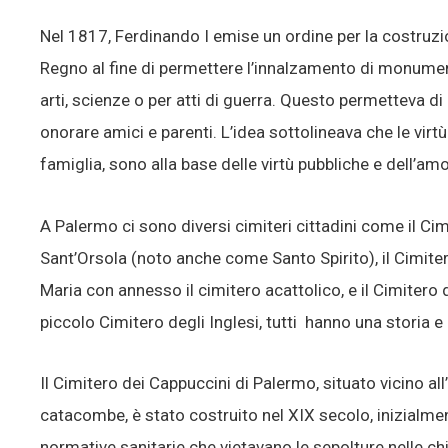
Nel 1817, Ferdinando I emise un ordine per la costruzion
Regno al fine di permettere l’innalzamento di monumenti 
arti, scienze o per atti di guerra. Questo permetteva d
onorare amici e parenti. L’idea sottolineava che le virt
famiglia, sono alla base delle virtù pubbliche e dell’amo
A Palermo ci sono diversi cimiteri cittadini come il Cim
Sant’Orsola (noto anche come Santo Spirito), il Cimiter
Maria con annesso il cimitero acattolico, e il Cimitero 
piccolo Cimitero degli Inglesi, tutti hanno una storia e 
Il Cimitero dei Cappuccini di Palermo, situato vicino a
catacombe, è stato costruito nel XIX secolo, inizialme
normative sanitarie che vietavano le sepolture nelle c