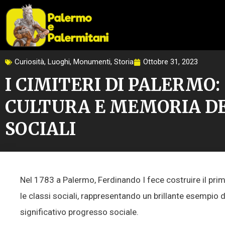
Vai
al
contenuto
Curiosità
,
Luoghi
,
Monumenti
,
Storia
Ottobre 31, 2023
I CIMITERI DI PALERMO:
CULTURA E MEMORIA DE
SOCIALI
Nel 1783 a Palermo, Ferdinando I fece costruire il prim
le classi sociali, rappresentando un brillante esempio 
significativo progresso sociale.