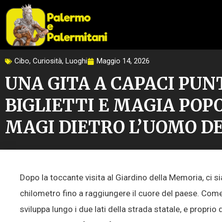
Vai
al
contenuto
Cibo
,
Curiosità
,
Luoghi
Maggio 14, 2026
UNA GITA A CAPACI PUNT
BIGLIETTI E MAGIA POP
MAGI DIETRO L’UOMO DE
Dopo la toccante visita al Giardino della Memoria, ci 
chilometro fino a raggiungere il cuore del paese. Come 
sviluppa lungo i due lati della strada statale, e proprio 