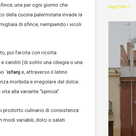
fince, una per ogni giorno che
Leggi Tutto »
co della cucina palermitana invade la
gliaia di sfince, riempiendo i vicoli
to, poi farcita con ricotta
 canditi (di solito una ciliegia o una
abo
ʾisfanj
e, attraverso il latino
nza morbida e irregolare del dolce.
 vita alla variante “spincia”.
iasi prodotto culinario di consistenza
modi variabili, dolci o salati.