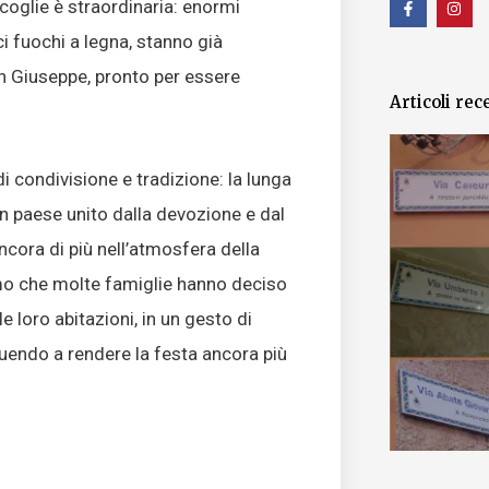
coglie è straordinaria: enormi
a
n
c
s
aci fuochi a legna, stanno già
e
t
b
a
o
g
an Giuseppe, pronto per essere
o
r
Articoli rec
k
a
-
m
f
i condivisione e tradizione: la lunga
un paese unito dalla devozione e dal
cora di più nell’atmosfera della
amo che molte famiglie hanno deciso
e loro abitazioni, in un gesto di
ibuendo a rendere la festa ancora più