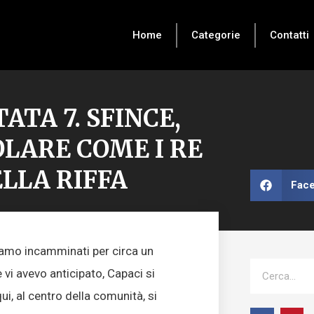
Home
Categorie
Contatti
ATA 7. SFINCE,
OLARE COME I RE
LLA RIFFA
Fac
siamo incamminati per circa un
Cerca
vi avevo anticipato, Capaci si
qui, al centro della comunità, si
F
I