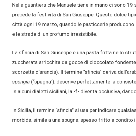
Nella guantiera che Manuele tiene in mano ci sono 19 s
precede la festività di San Giuseppe. Questo dolce tipi
città ogni 19 marzo, quando le pasticcerie producono mi
e le strade di un profumo irresistibile.
La sfincia di San Giuseppe è una pasta fritta nello strut
zuccherata arricchita da gocce di cioccolato fondente e
scorzetta d’arancia). Il termine “sfincia” deriva dall’ar
spongia
(“spugna”), descrive perfettamente la consiste
In alcuni dialetti siciliani, la -f- diventa occlusiva, dando
In Sicilia, il termine “sfincia” si usa per indicare quals
morbida, simile a una spugna, spesso fritto e condito in 