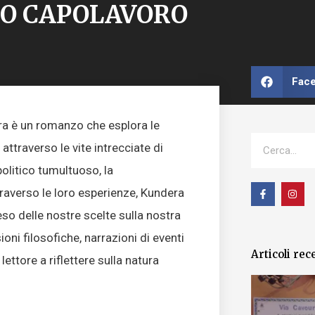
O CAPOLAVORO
Fac
era è un romanzo che esplora le
Cerca
ttraverso le vite intrecciate di
politico tumultuoso, la
F
I
raverso le loro esperienze, Kundera
a
n
c
s
peso delle nostre scelte sulla nostra
e
t
b
a
o
g
oni filosofiche, narrazioni di eventi
o
r
Articoli rec
k
a
lettore a riflettere sulla natura
-
m
f