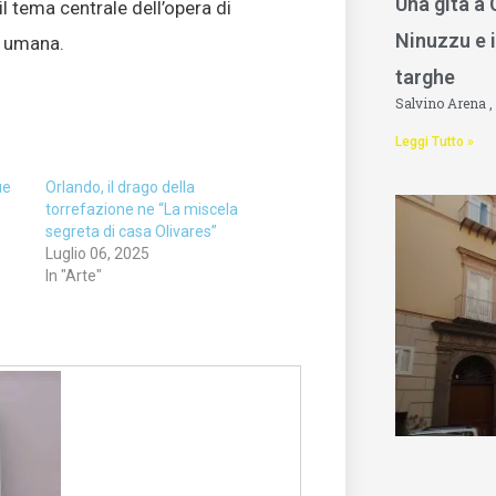
Una gita a
tema centrale dell’opera di
Ninuzzu e i
a umana.
targhe
Salvino Arena
Leggi Tutto »
ue
Orlando, il drago della
torrefazione ne “La miscela
segreta di casa Olivares”
Luglio 06, 2025
In "Arte"