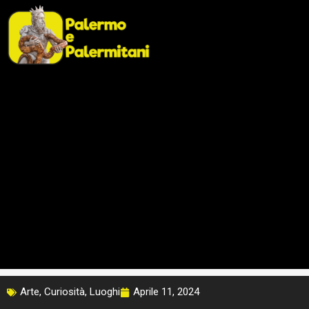
Vai
al
contenuto
Arte
,
Curiosità
,
Luoghi
Aprile 11, 2024