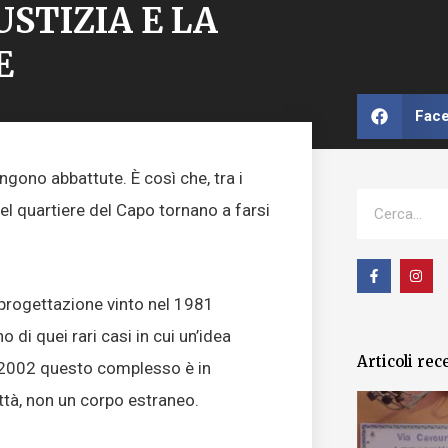
USTIZIA E LA
E
Fac
ono abbattute. È così che, tra i
Cerca
del quartiere del Capo tornano a farsi
F
I
a
n
c
s
 progettazione vinto nel 1981
e
t
b
a
di quei rari casi in cui un’idea
o
g
o
r
Articoli rec
k
a
al 2002 questo complesso è in
-
m
f
ttà, non un corpo estraneo.