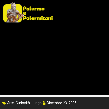
Vai
al
contenuto
Arte
,
Curiosità
,
Luoghi
Dicembre 23, 2025