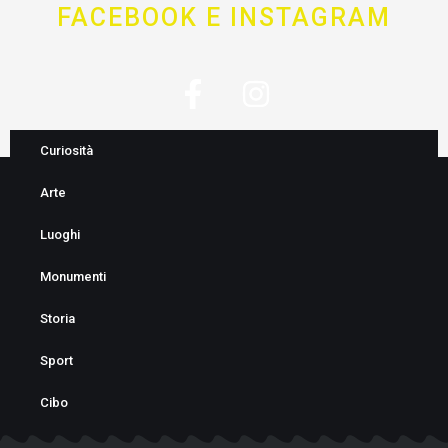
FACEBOOK E INSTAGRAM
F
I
a
n
c
s
Curiosità
e
t
Arte
b
a
o
g
Luoghi
o
r
Monumenti
k
a
Storia
-
m
f
Sport
Cibo