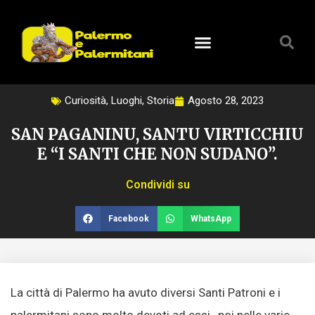
Vai
al
contenuto
Curiosità
,
Luoghi
,
Storia
Agosto 28, 2023
SAN PAGANINU, SANTU VIRTICCHIU
E “I SANTI CHE NON SUDANO”.
Condividi su
Facebook
WhatsApp
La città di Palermo ha avuto diversi Santi Patroni e i