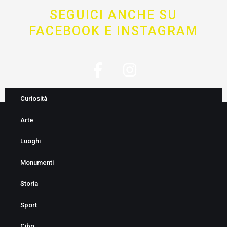
SEGUICI ANCHE SU
FACEBOOK E INSTAGRAM
F
I
a
n
c
s
Curiosità
e
t
Arte
b
a
o
g
Luoghi
o
r
Monumenti
k
a
Storia
-
m
f
Sport
Cibo