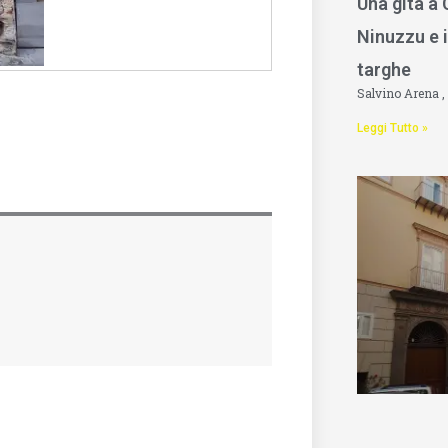
Una gita a
Ninuzzu e i
targhe
Salvino Arena
Leggi Tutto »