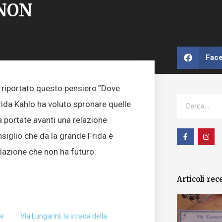
NON
Fac
 riportato questo pensiero.”Dove
Cerca
ida Kahlo ha voluto spronare quelle
 portate avanti una relazione
F
I
siglio che da la grande Frida è
a
n
c
s
elazione che non ha futuro.
e
t
b
a
o
g
o
r
Articoli rec
k
a
-
m
f
te
Via Lungarini, la strada della