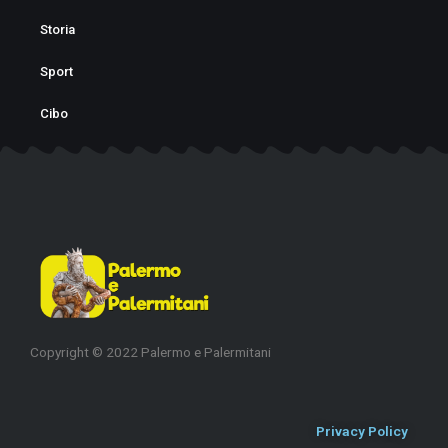
k
a
Storia
-
m
f
Sport
Cibo
Copyright © 2022 Palermo e Palermitani
Privacy Policy