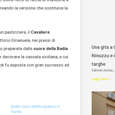
reando la versione che sostituiva la
un pasticciere, il
Cavaliere
ittorio Emanuele, nei pressi di
Una gita a
po preparata dalle
suore
della Badia
Ninuzzu e i
per decorare la cassata siciliana, a cui
targhe
look fu esposta con gran successo ad
Salvino Arena
Leggi Tutto »
Sicilia: Colori dell’Arcobaleno in
Tavola