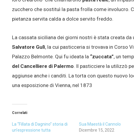
zucchero che sostituì la pasta frolla come involucro. C
pietanza servita calda a dolce servito freddo.
La cassata siciliana dei giorni nostri è stata creata da 
Salvatore Gulì
, la cui pasticceria si trovava in Corso V
Palazzo Belmonte. Qui fu ideata la
“zuccata”
, un tem
del Cancelliere di Palermo
. Il pasticciere la utilizzò 
aggiunse anche i canditi. La torta con questo nuovo 
una esposizione di Vienna, nel 1873
Correlati
La “Fillata di Dagnino” storia di
Sua Maestà il Cannolo
un’espressione tutta
Dicembre 15, 2022