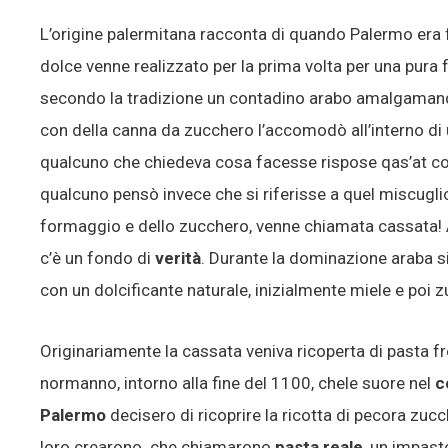
L’origine palermitana racconta di quando Palermo era 
dolce venne realizzato per la prima volta per una pura f
secondo la tradizione un contadino arabo amalgaman
con della canna da zucchero l’accomodò all’interno di un
qualcuno che chiedeva cosa facesse rispose qas’at con
qualcuno pensò invece che si riferisse a quel miscuglio 
formaggio e dello zucchero, venne chiamata cassata! A
c’è un fondo di
verità
. Durante la dominazione araba si
con un dolcificante naturale, inizialmente miele e poi 
Originariamente la cassata veniva ricoperta di pasta fro
normanno, intorno alla fine del 1100, chele suore nel
c
Palermo
decisero di ricoprire la ricotta di pecora zu
loro crearono che chiamarono
pasta reale
, un impast