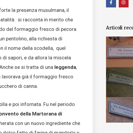
a
n
c
s
forte la presenza musulmana, il
e
t
b
a
atalità : si racconta in merito che
o
g
o
r
Articoli rec
k
a
do del formaggio fresco di pecora
-
m
f
 pentolino, alla richiesta di
 il nome della scodella, quel
di sapori, e da allora la miscela
nche se si tratta di una
leggenda
,
 lavorava già il formaggio fresco
zucchero di canna.
lla e poi infornata. Fu nel periodo
onvento della Martorana di
ccherata con un nuovo ingrediente che
o dolce fatto di farina di mandorle e