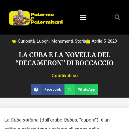
Vai
al
contenuto
Curiosità
,
Luoghi
,
Monumenti
,
Storia
Aprile 5, 2023
LA CUBA E LA NOVELLA DEL
“DECAMERON” DI BOCCACCIO
Condividi su
Facebook
WhatsApp
La
Cuba sottana
(dall’arabo
Qubba
, “cupola”) è un