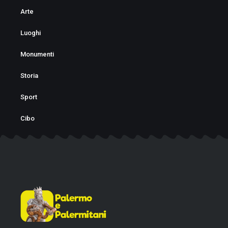
e
t
Arte
b
a
o
g
Luoghi
o
r
Monumenti
k
a
Storia
-
m
f
Sport
Cibo