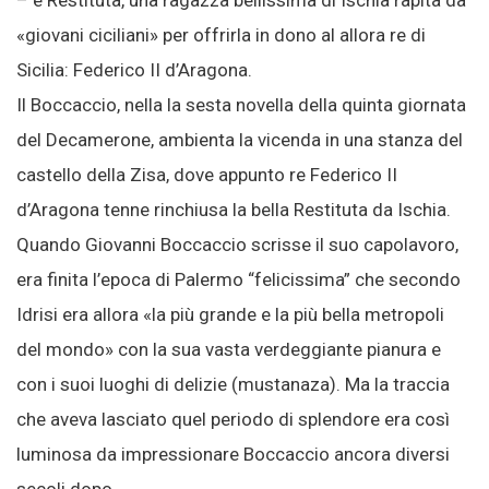
– e Restituta, una ragazza bellissima di Ischia rapita da
«giovani ciciliani» per offrirla in dono al allora re di
Sicilia: Federico II d’Aragona.
Il Boccaccio, nella la sesta novella della quinta giornata
del Decamerone, ambienta la vicenda in una stanza del
castello della Zisa, dove appunto re Federico II
d’Aragona tenne rinchiusa la bella Restituta da Ischia.
Quando Giovanni Boccaccio scrisse il suo capolavoro,
era finita l’epoca di Palermo “felicissima” che secondo
Idrisi era allora «la più grande e la più bella metropoli
del mondo» con la sua vasta verdeggiante pianura e
con i suoi luoghi di delizie (mustanaza). Ma la traccia
che aveva lasciato quel periodo di splendore era così
luminosa da impressionare Boccaccio ancora diversi