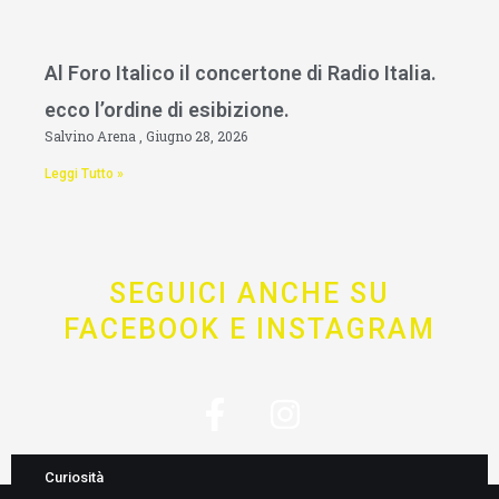
Al Foro Italico il concertone di Radio Italia.
ecco l’ordine di esibizione.
Salvino Arena
Giugno 28, 2026
Leggi Tutto »
SEGUICI ANCHE SU
FACEBOOK E INSTAGRAM
F
I
a
n
c
s
Curiosità