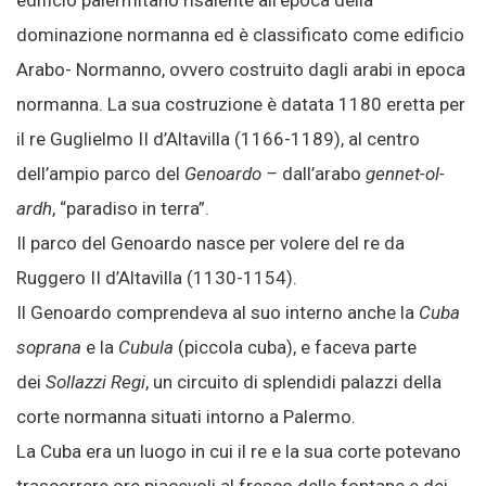
edificio palermitano risalente all’epoca della
dominazione normanna ed è classificato come edificio
Arabo- Normanno, ovvero costruito dagli arabi in epoca
normanna. La sua costruzione è datata 1180 eretta per
il re Guglielmo II d’Altavilla (1166-1189), al centro
dell’ampio parco del
Genoardo –
dall’arabo
gennet-ol-
ardh
, “paradiso in terra”.
Il parco del Genoardo nasce per volere del re da
Ruggero II d’Altavilla (1130-1154).
Il Genoardo comprendeva al suo interno anche la
Cuba
soprana
e la
Cubula
(piccola cuba), e faceva parte
dei
Sollazzi Regi
, un circuito di splendidi palazzi della
corte normanna situati intorno a Palermo.
La Cuba era un luogo in cui il re e la sua corte potevano